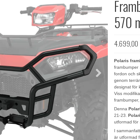
Framb
570 m
4.699,00
Polaris fra
frambumper 
fordon och s
genom terrän
designat för
Viss modifik
frambumper, k
Denna
Pola
21-23.
Polar
utformad för 
I sammanfatt
är utformad f