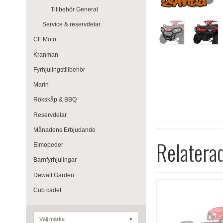
Tillbehör General
Service & reservdelar
CF Moto
Kranman
Fyrhjulingstillbehör
Marin
Rökskåp & BBQ
Reservdelar
Månadens Erbjudande
Relatera
Elmopeder
Barnfyrhjulingar
Dewalt Garden
Cub cadet