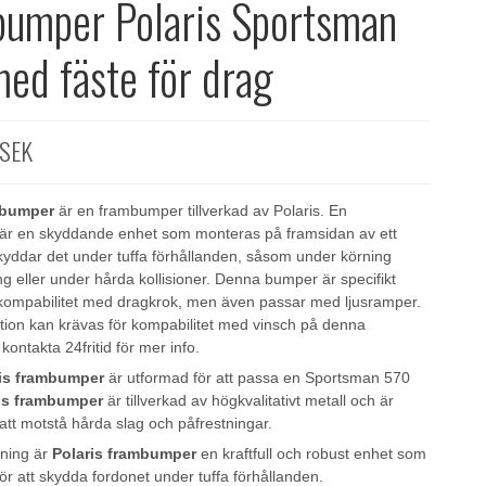
umper Polaris Sportsman
ed fäste för drag
 SEK
mbumper
är en frambumper tillverkad av Polaris. En
är en skyddande enhet som monteras på framsidan av ett
kyddar det under tuffa förhållanden, såsom under körning
g eller under hårda kollisioner. Denna bumper är specifikt
 kompabilitet med dragkrok, men även passar med ljusramper.
ation kan krävas för kompabilitet med vinsch på denna
ontakta 24fritid för mer info.
ris frambumper
är utformad för att passa en Sportsman 570
is frambumper
är tillverkad av högkvalitativt metall och är
att motstå hårda slag och påfrestningar.
ning är
Polaris frambumper
en kraftfull och robust enhet som
ör att skydda fordonet under tuffa förhållanden.