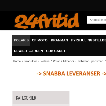
POLARIS
CF MOTO
KRANMAN
FYRHJULINGSTILLB
DEWALT GARDEN
CUB CADET
Home
/
Produkter
/
Polaris
/
Polaris Tillbehör
/
Tillbehör Sportsman
/
KATEGORIER