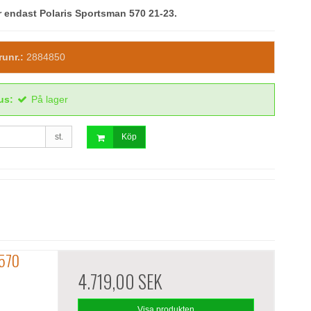
 endast Polaris Sportsman 570 21-23.
runr.:
2884850
us:
På lager
st.
Köp
 570
4.719,00 SEK
Visa produkten