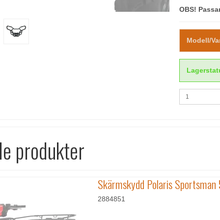
OBS! Passar
Modell/Va
Lagerstat
de produkter
Skärmskydd Polaris Sportsman
2884851