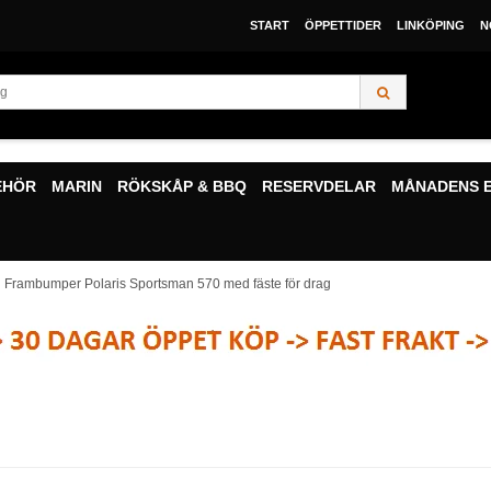
START
ÖPPETTIDER
LINKÖPING
N
EHÖR
MARIN
RÖKSKÅP & BBQ
RESERVDELAR
MÅNADENS 
Frambumper Polaris Sportsman 570 med fäste för drag