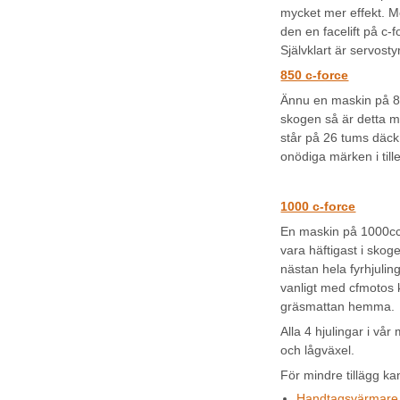
mycket mer effekt. M
den en facelift på c
Självklart är servost
850 c-force
Ännu en maskin på 
skogen så är detta m
står på 26 tums däck
onödiga märken i ti
1000 c-force
En maskin på 1000c
vara häftigast i skog
nästan hela fyrhjuli
vanligt med cfmotos 
gräsmattan hemma.
Alla 4 hjulingar i vå
och lågväxel.
För mindre tillägg ka
Handtagsvärmare