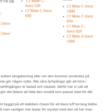
Cf Moto C-
t vill jag
force
520
Cf Moto C-force
Cf Moto C-force
1000
C-
600
Cf Moto C-force
850
-force
Cf Moto C-
force
820
-force
Cf Moto Z-force
1000
r enbart skogskörning eller om den kommer användas på
e gör någon nytta. Alla våra fyrhjulingar går att köra i
arkfrigången är lastad och olastad. därför har vi valt att
r det lättare att hitta den modell som passar bäst för ditt
yggd på ett stabilare chassi för att klara tuff terräng bättre.
å man vanligen inte lastar för mycket med den så har man