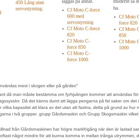
läggas på annat.
modernt så de
450 Lång utan
ha.
servostyrning.
Cf Moto C-force
d
600 med
Cf Moto 
servostyrning
force
820
Cf Moto C-force
Cf Moto C
820
850
Cf Moto C-
Cf Moto C
force
850
1000
Cf Moto C-
force
1000
användas mest i skogen eller på gården"
vant då man måste bestämma om fyrhjulingen kommer att användas fö
agssysslor. Då det känns dumt att lägga pengarna på fel saker om det int
olika kapasitet att klara av det utan att fastna, detta på grund av hur m
ngarna i två grupper. grupp Gårdsmaskin och Grupp Skogsmaskin vilket gö
illnad från Gårdsmaskinen har högre markfrigång när den är lastad samt b
ftast något mindre för att kunna komma in mellan trånga utrymmen, d