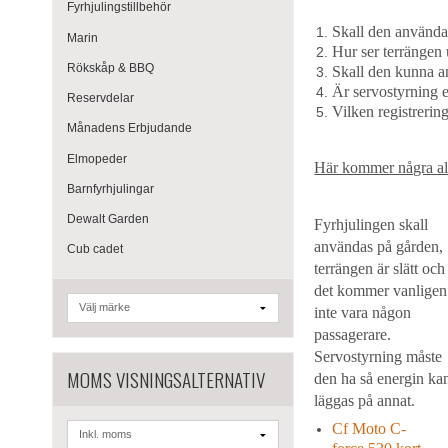
Fyrhjulingstillbehör
Skall den använda
Marin
Hur ser terrängen u
Rökskåp & BBQ
Skall den kunna a
Är servostyrning et
Reservdelar
Vilken registrerin
Månadens Erbjudande
Elmopeder
Här kommer några alt
Barnfyrhjulingar
Dewalt Garden
Fyrhjulingen skall
användas på gården,
Cub cadet
terrängen är slätt och
det kommer vanligen
inte vara någon
passagerare.
Servostyrning måste
MOMS VISNINGSALTERNATIV
den ha så energin ka
läggas på annat.
Cf Moto C-