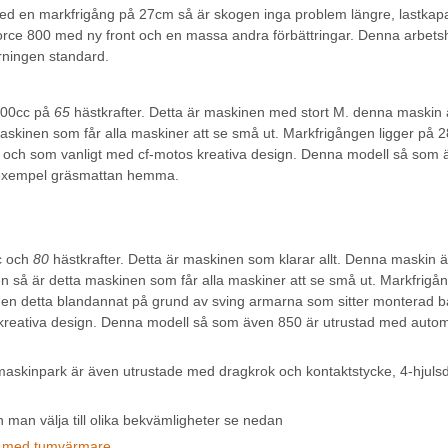
ed en markfrigång på 27cm så är skogen inga problem längre, lastkapac
-force 800 med ny front och en massa andra förbättringar. Denna arbets
yrningen standard.
800cc på
65
hästkrafter. Detta är maskinen med stort M. denna maskin är
askinen som får alla maskiner att se små ut. Markfrigången ligger på 2
 och som vanligt med cf-motos kreativa design. Denna modell så som äv
llexempel gräsmattan hemma.
c och
80
hästkrafter. Detta är maskinen som klarar allt. Denna maskin är
en så är detta maskinen som får alla maskiner att se små ut. Markfrigån
ngen detta blandannat på grund av sving armarna som sitter monterad b
kreativa design. Denna modell så som även 850 är utrustad med automati
r maskinpark är även utrustade med dragkrok och kontaktstycke, 4-hjulsd
n man välja till olika bekvämligheter se nedan
 med tumvärmare