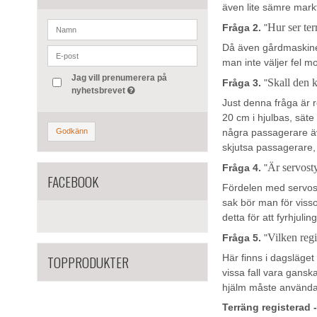
även lite sämre mar
Hur ser terr
Fråga 2.
"
Då även gårdmaskinerna
man inte väljer fel m
Jag vill prenumerera på
Skall den 
Fråga 3.
"
nyhetsbrevet
Just denna fråga är r
20 cm i hjulbas, säte 
några passagerare äve
Godkänn
skjutsa passagerare, 
Är servosty
Fråga 4.
"
FACEBOOK
Fördelen med servost
sak bör man för viss
detta för att fyrhjulin
Vilken regi
Fråga 5.
"
TOPPRODUKTER
Här finns i dagsläget 
vissa fall vara gansk
hjälm måste användas
Terräng registerad 