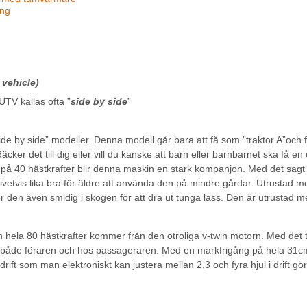
ing
n vehicle)
UTV kallas ofta ”
side by side
”
de by side” modeller. Denna modell går bara att få som ”traktor A”och få
cker det till dig eller vill du kanske att barn eller barnbarnet ska få en o
 40 hästkrafter blir denna maskin en stark kompanjon. Med det sagt ska 
ivetvis lika bra för äldre att använda den på mindre gårdar. Utrustad me
 den även smidig i skogen för att dra ut tunga lass. Den är utrustad 
hela 80 hästkrafter kommer från den otroliga v-twin motorn. Med det tr
 både föraren och hos passageraren. Med en markfrigång på hela 31cm 
sdrift som man elektroniskt kan justera mellan 2,3 och fyra hjul i drift g