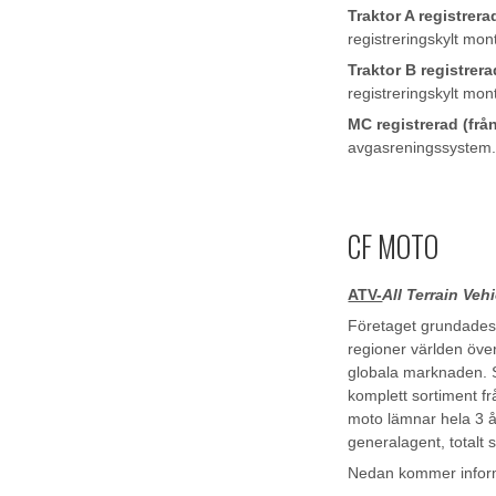
Traktor A registrera
registreringskylt mon
Traktor B registrera
registreringskylt mon
MC registrerad (från
avgasreningssystem. H
CF MOTO
ATV-
All Terrain Veh
Företaget grundades 
regioner världen över
globala marknaden. S
komplett sortiment f
moto lämnar hela 3 å
generalagent, totalt s
Nedan kommer informa