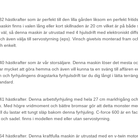
 hästkrafter som är perfekt till den lilla gården liksom en perfekt fritid
skin finns i valen lång eller kort skillnaden är 20 cm vilket är på både
väl, så denna maskin är utrustad med 4 hjulsdrift med elektroniskt diff
h även välja till servostyrning (eps). Vinsch givetvis monterad fram och
h enkelt.
0 hästkrafter som är vår storsäljare. Denna maskin löser det mesta oc
 mycket att göra hemma och även vill kunna ta en sväng till affären en
och fyrhjulingens dragstarka fyrhjulsdrift tar du dig långt i lätta terrä
tandard.
1 hästkrafter. Denna arbetsfyrhjuling med hela 27 cm markfrigång och 
ark. Med högre vridmoment och bättre bromsar gör att detta monster mer
ll du lastar ett tungt släp bakom denna fyrhjuling. C-force 600 är en fa
y och sadel. finns i modellen med eller utan servostyrning.
 hästkrafter. Denna kraftfulla maskin är utrustad med en v-twin motor ti