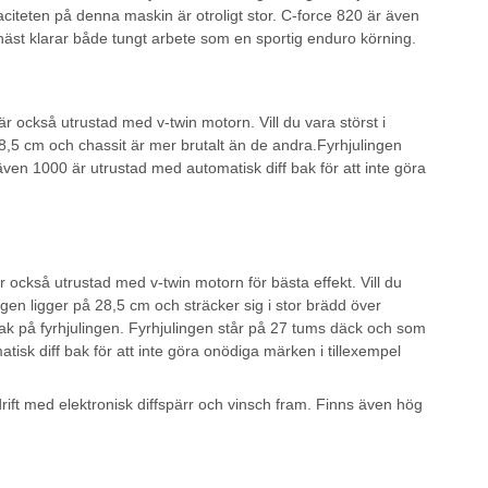
iteten på denna maskin är otroligt stor. C-force 820 är även
häst klarar både tungt arbete som en sportig enduro körning.
 också utrustad med v-twin motorn. Vill du vara störst i
8,5 cm och chassit är mer brutalt än de andra.Fyrhjulingen
en 1000 är utrustad med automatisk diff bak för att inte göra
 också utrustad med v-twin motorn för bästa effekt. Vill du
gen ligger på 28,5 cm och sträcker sig i stor brädd över
ak på fyrhjulingen. Fyrhjulingen står på 27 tums däck och som
sk diff bak för att inte göra onödiga märken i tillexempel
rift med elektronisk diffspärr och vinsch fram. Finns även hög