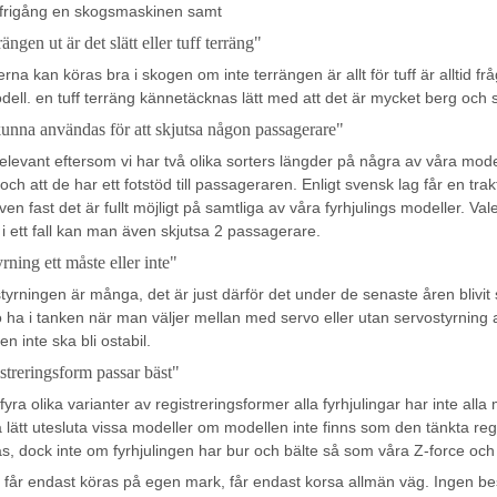
kfrigång en skogsmaskinen samt
ängen ut är det slätt eller tuff terräng"
 kan köras bra i skogen om inte terrängen är allt för tuff är alltid fråga
odell. en tuff terräng kännetäcknas lätt med att det är mycket berg och
kunna användas för att skjutsa någon passagerare"
elevant eftersom vi har två olika sorters längder på några av våra model
och att de har ett fotstöd till passageraren. Enligt svensk lag får en tra
n fast det är fullt möjligt på samtliga av våra fyrhjulings modeller. Va
i ett fall kan man även skjutsa 2 passagerare.
rning ett måste eller inte"
yrningen är många, det är just därför det under de senaste åren blivit
o ha i tanken när man väljer mellan med servo eller utan servostyrning
gen inte ska bli ostabil.
streringsform passar bäst"
fyra olika varianter av registreringsformer alla fyrhjulingar har inte alla 
a lätt utesluta vissa modeller om modellen inte finns som den tänkta reg
, dock inte om fyrhjulingen har bur och bälte så som våra Z-force och
-
får endast köras på egen mark, får endast korsa allmän väg. Ingen besik