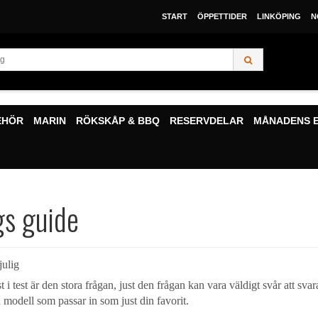
START
ÖPPETTIDER
LINKÖPING
N
EHÖR
MARIN
RÖKSKÅP & BBQ
RESERVDELAR
MÅNADENS 
gs guide
julig
 i test är den stora frågan, just den frågan kan vara väldigt svår att sva
den modell som passar in som just din favorit.