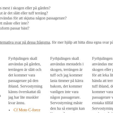
s mest i skogen eller på gården?
t är det slätt eller tuff terräng?
nvändas för att skjutsa någon passagerare?
t måste eller inte?
gsform passar bäst?
ernativa svar på dessa frågorna
. för mer hjälp att hitta dina egna svar 
Fyrhjulingen skall
Fyrhjulingen skall
Fyrhjulingen 
användas på gården,
användas mestadels i
användas mes
terrängen är slätt och
skogen, terrängen är
skogen eller
det kommer vara
tuff och jag kommer
för att leka l
passagerare på den
lasta timmer på kärra
hända att ter
ibland. Servostyrning
bakom, det kommer
tuff ibland, d
känns överskattat då
vanligen inte vara
kommer var
n
jag har lite muskler
någon passagerare.
passagerare 
kvar ännu.
Servostyrning måste
enstaka tillfä
den ha så energin kan
Servostyrnin
Cf Moto C-force