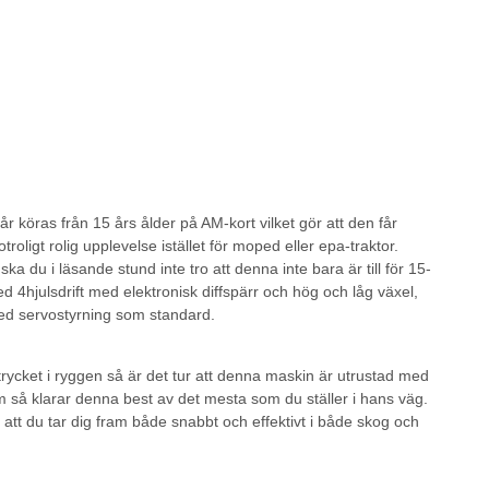
r köras från 15 års ålder på AM-kort vilket gör att den får
troligt rolig upplevelse istället för moped eller epa-traktor.
du i läsande stund inte tro att denna inte bara är till för 15-
d 4hjulsdrift med elektronisk diffspärr och hög och låg växel,
med servostyrning som standard.
ycket i ryggen så är det tur att denna maskin är utrustad med
så klarar denna best av det mesta som du ställer i hans väg.
ör att du tar dig fram både snabbt och effektivt i både skog och