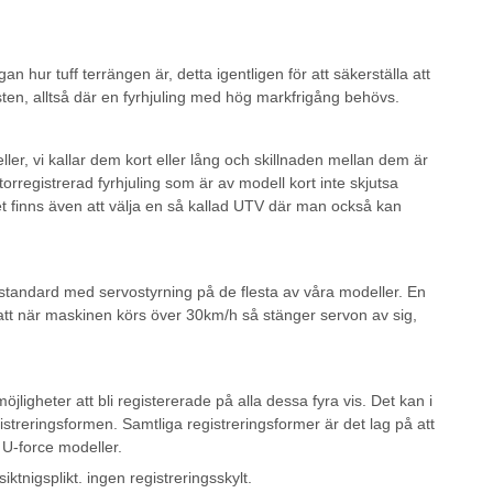
n hur tuff terrängen är, detta igentligen för att säkerställa att
 sten, alltså där en fyrhjuling med hög markfrigång behövs.
ler, vi kallar dem kort eller lång och skillnaden mellan dem är
ktorregistrerad fyrhjuling som är av modell kort inte skjutsa
let finns även att välja en så kallad UTV där man också kan
 standard med servostyrning på de flesta av våra modeller. En
 att när maskinen körs över 30km/h så stänger servon av sig,
möjligheter att bli registererade på alla dessa fyra vis. Det kan i
istreringsformen. Samtliga registreringsformer är det lag på att
 U-force modeller.
tnigsplikt. ingen registreringsskylt.