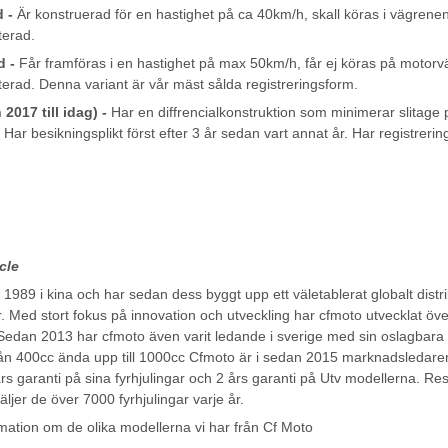
d -
Är konstruerad för en hastighet på ca 40km/h, skall köras i vägrenen
terad.
d -
Får framföras i en hastighet på max 50km/h, får ej köras på motorväg
terad. Denna variant är vår mäst sålda registreringsform.
 2017 till idag) -
Har en diffrencialkonstruktion som minimerar slitage 
ar besikningsplikt först efter 3 år sedan vart annat år. Har registreri
icle
1989 i kina och har sedan dess byggt upp ett väletablerat globalt dist
. Med stort fokus på innovation och utveckling har cfmoto utvecklat öve
edan 2013 har cfmoto även varit ledande i sverige med sin oslagbara kv
rån 400cc ända upp till 1000cc Cfmoto är i sedan 2015 marknadsledaren o
rs garanti på sina fyrhjulingar och 2 års garanti på Utv modellerna. Re
äljer de över 7000 fyrhjulingar varje år.
tion om de olika modellerna vi har från Cf Moto