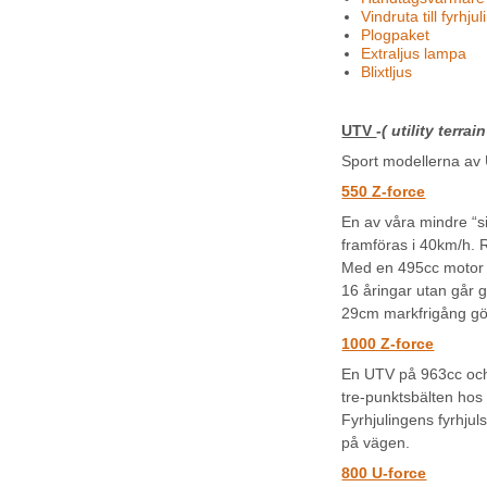
Vindruta till fyrhjul
Plogpaket
Extraljus lampa
Blixtljus
UTV
-( utility terrai
Sport modellerna av 
550 Z-force
En av våra mindre “si
framföras i 40km/h. Rä
Med en 495cc motor på
16 åringar utan går g
29cm markfrigång gör
1000 Z-force
En UTV på 963cc och 
tre-punktsbälten hos
Fyrhjulingens fyrhjul
på vägen.
800 U-force