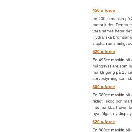
450 c-force
en 400cc maskin på 32
motorljudet. Denna ma
vara sämre heter det 
Hydraliska bromsar oc
släpkärran smidigt oc
520 c-force
En 495cc maskin på 4
mångsysslare som har
markfrigång på 25 cm 
servostyrning som s
600 c-force
En 580cc maskin på 4
riktigt i skog och m
inte märkbart även fa
nya fälgar, ny displa
820 c-force
En 800cc maskin på 64