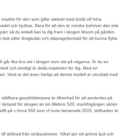
s maskin för den som gillar utelivet med ändå vill höra
 sadel och hjulbas. Bara för att den är mindre behöver den inte
spärr så du enkelt kan ta dig fram i skogen liksom på gården.
 bak sitter dragkulan och släpvagnkontakt för att kunna flytta
h går lika bra ute i skogen som ute på vägarna. Är du en
kelt och smidigt är detta maskinen för dig. Med en
ngen. Visst är det även härligt att denna modell är utrustad med
ställbara gasstötdämpare är tillverkad för att användas på
 lämpad för skogen än sin lillebror 520. markfrigången sänks
celift på c-force 550 som cf moto lanserade 2015, skillnaden är
ll skillnad från småsyskonen. Vilket ger ett grövre ljud och