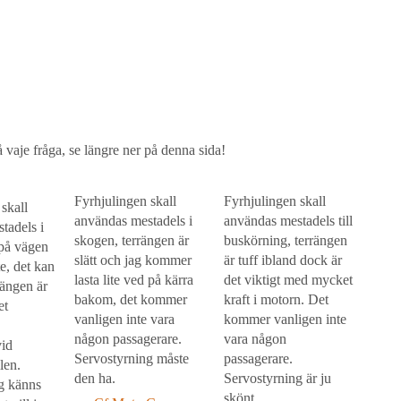
på vaje fråga, se längre ner på denna sida!
Fyrhjulingen skall
Fyrhjulingen skall
skall
användas mestadels i
användas mestadels till
tadels i
skogen, terrängen är
buskörning, terrängen
 på vägen
slätt och jag kommer
är tuff ibland dock är
ite, det kan
lasta lite ved på kärra
det viktigt med mycket
rängen är
bakom, det kommer
kraft i motorn. Det
et
vanligen inte vara
kommer vanligen inte
a
någon passagerare.
vara någon
vid
Servostyrning måste
passagerare.
llen.
den ha.
Servostyrning är ju
g känns
skönt.