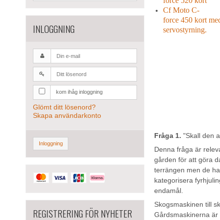
force
520 kort
Cf Moto C-
force
450 kort me
INLOGGNING
servostyrning.
kom ihåg inloggning
Glömt ditt lösenord?
Skapa användarkonto
Fråga 1.
"Skall den 
Inloggning
Denna fråga är rele
gården för att göra d
terrängen men de har 
kategorisera fyrhjuli
endamål.
Skogsmaskinen till sk
REGISTRERING FÖR NYHETER
Gårdsmaskinerna är o