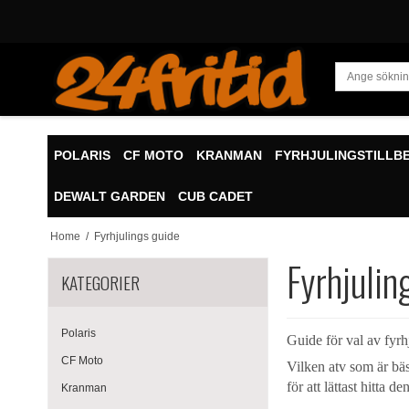
POLARIS
CF MOTO
KRANMAN
FYRHJULINGSTILLB
DEWALT GARDEN
CUB CADET
Home
/
Fyrhjulings guide
Fyrhjulin
KATEGORIER
Polaris
Guide för val av fyrh
CF Moto
Vilken atv som är bäst
för att lättast hitta 
Kranman