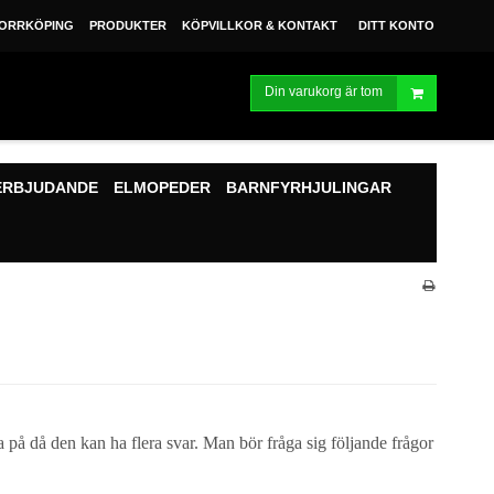
ORRKÖPING
PRODUKTER
KÖPVILLKOR & KONTAKT
DITT KONTO
Din varukorg är tom
ERBJUDANDE
ELMOPEDER
BARNFYRHJULINGAR
ra på då den kan ha flera svar. Man bör fråga sig följande frågor