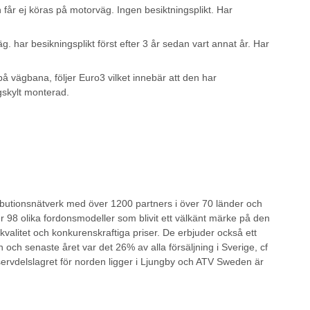
 får ej köras på motorväg. Ingen besiktningsplikt. Har
. har besikningsplikt först efter 3 år sedan vart annat år. Har
på vägbana, följer Euro3 vilket innebär att den har
ngskylt monterad.
ributionsnätverk med över 1200 partners i över 70 länder och
r 98 olika fordonsmodeller som blivit ett välkänt märke på den
alitet och konkurenskraftiga priser. De erbjuder också ett
ch senaste året var det 26% av alla försäljning i Sverige, cf
servdelslagret för norden ligger i Ljungby och ATV Sweden är