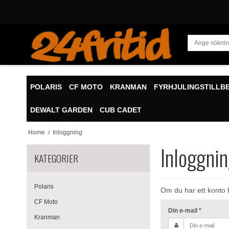
POLARIS
CF MOTO
KRANMAN
FYRHJULINGSTILLB
DEWALT GARDEN
CUB CADET
Home
/
Inloggning
Inloggni
KATEGORIER
Polaris
Om du har ett konto 
CF Moto
Din e-mail
*
Kranman