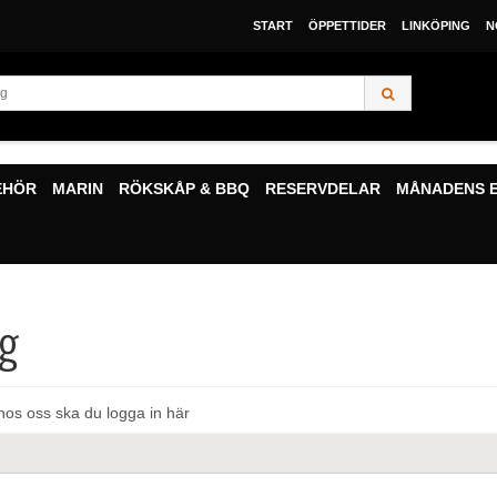
START
ÖPPETTIDER
LINKÖPING
N
EHÖR
MARIN
RÖKSKÅP & BBQ
RESERVDELAR
MÅNADENS 
ng
hos oss ska du logga in här