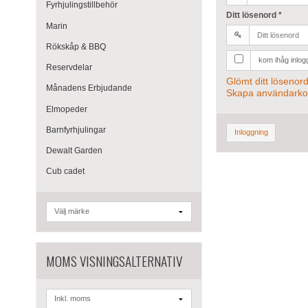
Fyrhjulingstillbehör
Ditt lösenord
*
Marin
Rökskåp & BBQ
kom ihåg inlog
Reservdelar
Glömt ditt lösenor
Månadens Erbjudande
Skapa användarko
Elmopeder
Barnfyrhjulingar
Inloggning
Dewalt Garden
Cub cadet
MOMS VISNINGSALTERNATIV