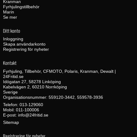
Kranman
Fyrhjulingstillbehör
Marin
Se mer
Ditt konto
Inloggning
Skapa användarkonto
Registrering för nyheter
Kontakt
Fyrhjuling, Tillbehör, CFMOTO, Polaris, Kranman, Dewalt |
24Fritid.se
Idögatan 27, 58278 Linköping
Kabelvägen 2, 60210 Norrköping
Sverige
Organisationsnummer: 559120-3442, 559578-3936
Telefon:
013-129060
Mobil:
011-100006
E-post
:
info@24fritid.se
Sitemap
Registrering för nyheter