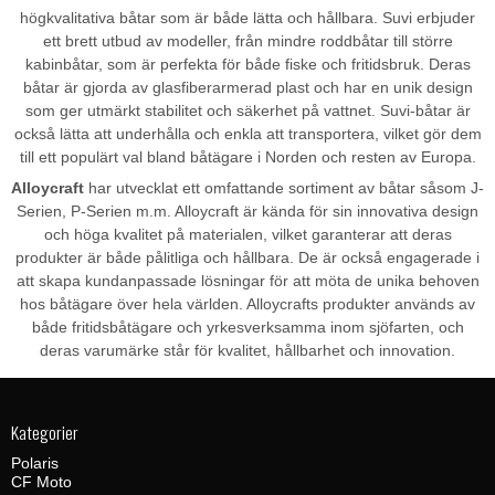
högkvalitativa båtar som är både lätta och hållbara. Suvi erbjuder
ett brett utbud av modeller, från mindre roddbåtar till större
kabinbåtar, som är perfekta för både fiske och fritidsbruk. Deras
båtar är gjorda av glasfiberarmerad plast och har en unik design
som ger utmärkt stabilitet och säkerhet på vattnet. Suvi-båtar är
också lätta att underhålla och enkla att transportera, vilket gör dem
till ett populärt val bland båtägare i Norden och resten av Europa.
Alloycraft
har utvecklat ett omfattande sortiment av båtar såsom J-
Serien, P-Serien m.m. Alloycraft är kända för sin innovativa design
och höga kvalitet på materialen, vilket garanterar att deras
produkter är både pålitliga och hållbara. De är också engagerade i
att skapa kundanpassade lösningar för att möta de unika behoven
hos båtägare över hela världen. Alloycrafts produkter används av
både fritidsbåtägare och yrkesverksamma inom sjöfarten, och
deras varumärke står för kvalitet, hållbarhet och innovation.
Kategorier
Polaris
CF Moto