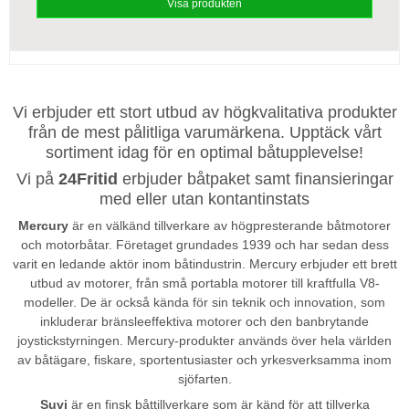
Visa produkten
Vi erbjuder ett stort utbud av högkvalitativa produkter
från de mest pålitliga varumärkena. Upptäck vårt
sortiment idag för en optimal båtupplevelse!
Vi på
24Fritid
erbjuder båtpaket samt finansieringar
med eller utan kontantinstats
Mercury
är en välkänd tillverkare av högpresterande båtmotorer
och motorbåtar. Företaget grundades 1939 och har sedan dess
varit en ledande aktör inom båtindustrin. Mercury erbjuder ett brett
utbud av motorer, från små portabla motorer till kraftfulla V8-
modeller. De är också kända för sin teknik och innovation, som
inkluderar bränsleeffektiva motorer och den banbrytande
joystickstyrningen. Mercury-produkter används över hela världen
av båtägare, fiskare, sportentusiaster och yrkesverksamma inom
sjöfarten.
Suvi
är en finsk båttillverkare som är känd för att tillverka