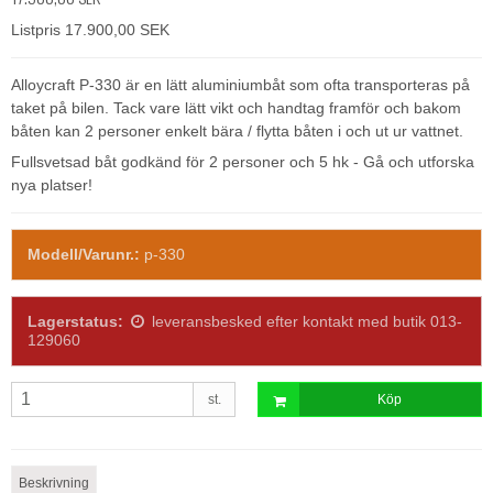
Listpris 17.900,00 SEK
Alloycraft P-330 är en lätt aluminiumbåt som ofta transporteras på
taket på bilen. Tack vare lätt vikt och handtag framför och bakom
båten kan 2 personer enkelt bära / flytta båten i och ut ur vattnet.
Fullsvetsad båt godkänd för 2 personer och 5 hk - Gå och utforska
nya platser!
Modell/Varunr.:
p-330
Lagerstatus:
leveransbesked efter kontakt med butik 013-
129060
st.
Köp
Beskrivning