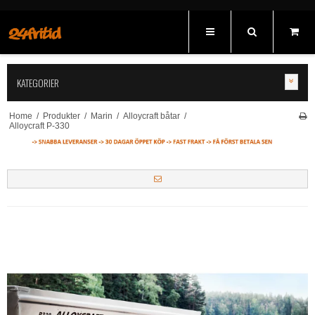
KATEGORIER
Home
/
Produkter
/
Marin
/
Alloycraft båtar
/
Alloycraft P-330