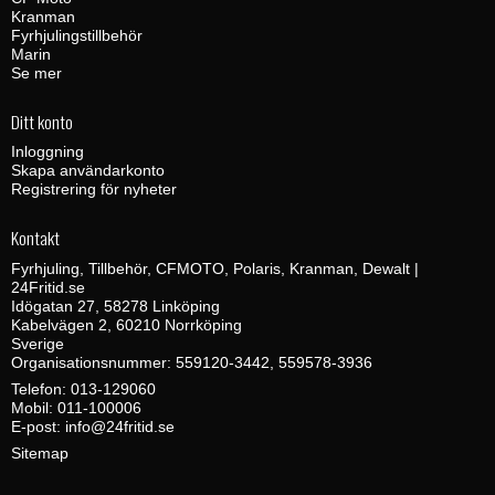
Kranman
Fyrhjulingstillbehör
Marin
Se mer
Ditt konto
Inloggning
Skapa användarkonto
Registrering för nyheter
Kontakt
Fyrhjuling, Tillbehör, CFMOTO, Polaris, Kranman, Dewalt |
24Fritid.se
Idögatan 27, 58278 Linköping
Kabelvägen 2, 60210 Norrköping
Sverige
Organisationsnummer: 559120-3442, 559578-3936
Telefon:
013-129060
Mobil:
011-100006
E-post
:
info@24fritid.se
Sitemap