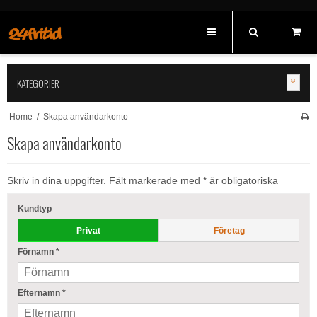
KATEGORIER
Home
/
Skapa användarkonto
Skapa användarkonto
Skriv in dina uppgifter. Fält markerade med * är obligatoriska
Kundtyp
Privat
Företag
Förnamn
*
Efternamn
*