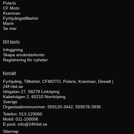
Polaris
CF Moto
Kranman
Fyrhjulingstillbehör
Marin
Se mer
Ditt konto
Inloggning
Skapa användarkonto
Registrering för nyheter
Kontakt
Fyrhjuling, Tillbehör, CFMOTO, Polaris, Kranman, Dewalt |
24Fritid.se
Idögatan 27, 58278 Linköping
Kabelvägen 2, 60210 Norrköping
Sverige
Organisationsnummer: 559120-3442, 559578-3936
Telefon:
013-129060
Mobil:
011-100006
E-post
:
info@24fritid.se
Sitemap