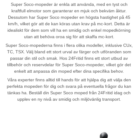
Super Soco-mopeder är enkla att använda, med en tyst och
kraftfull elmotor som garanterar en mjuk och bekväm åktur.
Dessutom har Super Soco mopeder en högsta hastighet på 45
km/h, vilket gör att de kan köras utan krav på mc-kort. Detta är
idealiskt för dem som vill ha en smidig och enkel mopedkörning
utan att behöva oroa sig för att skaffa mc-kort.
Super Soco-mopederna finns i flera olika modeller, inklusive CUx,
TC, TSX. Välj bland ett stort urval av färger och utföranden som
passar din stil och smak. Hos 24Fritid finns ett stort utbud av
tillbehör och reservdelar för Super Soco-mopeder, vilket gör det
enkelt att anpassa din moped efter dina specifika behov.
Våra experter finns alltid till hands för att hjälpa dig att välja den
perfekta mopeden för dig och svara på eventuella frågor du kan
tänkas ha. Beställ din Super Soco moped från 24Fritid idag och
upplev en ny nivå av smidig och miljövänlig transport.