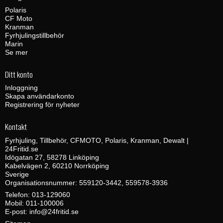
Polaris
CF Moto
Kranman
Fyrhjulingstillbehör
Marin
Se mer
Ditt konto
Inloggning
Skapa användarkonto
Registrering för nyheter
Kontakt
Fyrhjuling, Tillbehör, CFMOTO, Polaris, Kranman, Dewalt |
24Fritid.se
Idögatan 27, 58278 Linköping
Kabelvägen 2, 60210 Norrköping
Sverige
Organisationsnummer: 559120-3442, 559578-3936
Telefon:
013-129060
Mobil:
011-100006
E-post
:
info@24fritid.se