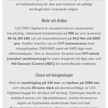
en helhetslösning för den som behöver ett pålitligt
terrängfordon i krävande miljöer.
Motor och drivlina
U10 PRO Highland är utrustad med en nyutvecklad
trecylindrig, vätskekyld fyrtaktsmotor på
998 cc
som levererar
90 hk (66 kW)
och ett maxvridmoment på
94,5 Nm vid 6500
rpm
. Kraften överförs via en
CVT-transmission
med
inkopplingsbar 2WD/4WD samt ett 4WD-läge med
differentialspärr. Den är dessutom försedd med
VVT-teknik
(variabel ventilstyrning)
för extra dragkraft vid låga varv och
Hill Descent Control (HDC)
för kontrollerade nedfarter.
Chassi och köregenskaper
Med en
markfrigång på 330 mm
, en
hjulbas på 2060 mm
och robusta
29-tums däck
på aluminiumfälgar är U10
Highland byggd för att klara tuff terräng. Fjädringen består av
dubbla A-armar och oljestötdämpare, medan bromsarna
utgörs av hydrauliska skivbromsar fram och bak.