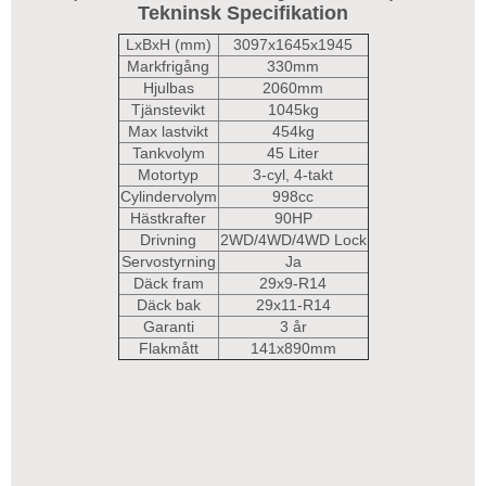
Tekninsk Specifikation
LxBxH (mm)
3097x1645x1945
Markfrigång
330mm
Hjulbas
2060mm
Tjänstevikt
1045kg
Max lastvikt
454kg
Tankvolym
45 Liter
Motortyp
3-cyl, 4-takt
Cylindervolym
998cc
Hästkrafter
90HP
Drivning
2WD/4WD/4WD Lock
Servostyrning
Ja
Däck fram
29x9-R14
Däck bak
29x11-R14
Garanti
3 år
Flakmått
141x890mm