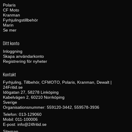
Polaris
CF Moto
Kranman
Fyrhjulingstillbehör
Marin
Se mer
Ditt konto
Inloggning
Skapa användarkonto
Registrering för nyheter
Kontakt
Fyrhjuling, Tillbehör, CFMOTO, Polaris, Kranman, Dewalt |
24Fritid.se
Idögatan 27, 58278 Linköping
Kabelvägen 2, 60210 Norrköping
Sverige
Organisationsnummer: 559120-3442, 559578-3936
Telefon:
013-129060
Mobil:
011-100006
E-post
:
info@24fritid.se
Sitemap