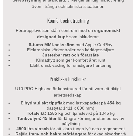
Servostyrning
är standard, vilket ger smidig manövrering
även i trånga och tekniska situationer.
Komfort och utrustning
Förarupplevelsen står i centrum med en
ergonomiskt
designad kupé
som inkluderar:
8-tums MMI-pekskärm
med Apple CarPlay
Elektroniska körkontroller och körlägesväljare
Justerbar ratt och förarsäte
Klimathytt som ger komfort året runt
Elektronisk växling för smidigare hantering
Praktiska funktioner
U10 PRO Highland är konstruerad för att vara ett riktigt
arbetsredskap:
Elhydrauliskt tippflak
med lastkapacitet på
454 kg
(lastyta: 1411 x 890 mm)
Totalvikt: 1585 kg
och tjänstevikt på 1045 kg
Tankvolym: 45 liter
för längre körningar utan behov av
påfyllning
4500 lbs vinsch
för att klara tunga lyft och dragmoment
Rejäla
fram- och bakre stötfångare
för ökad skyddsnivå