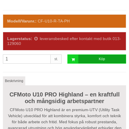
Modell/Varunr.:
CF-U10-R-TA-PH
Lagerstatus:
leveransbesked efter kontakt med butik 013-
129060
st.
Köp
Beskrivning
CFMoto U10 PRO Highland – en kraftfull
och mångsidig arbetspartner
CFMoto U10 PRO Highland är en premium-UTV (Utility Task
Vehicle) utvecklad för att kombinera styrka, komfort och teknik
för både arbete och fritid. Med fokus på robust prestanda,
avancerad utrustning och hög användarvänlighet erbjuder den