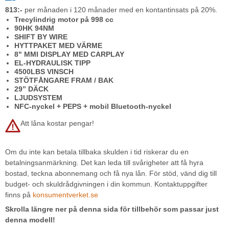
813:-
per månaden i 120 månader med en kontantinsats på 20%.
Trecylindrig motor på 998 cc
90HK 94NM
SHIFT BY WIRE
HYTTPAKET MED VÄRME
8" MMI DISPLAY MED CARPLAY
EL-HYDRAULISK TIPP
4500LBS VINSCH
STÖTFÅNGARE FRAM / BAK
29” DÄCK
LJUDSYSTEM
NFC-nyckel + PEPS + mobil Bluetooth-nyckel
Att låna kostar pengar!
Om du inte kan betala tillbaka skulden i tid riskerar du en
betalningsanmärkning. Det kan leda till svårigheter att få hyra
bostad, teckna abonnemang och få nya lån. För stöd, vänd dig till
budget- och skuldrådgivningen i din kommun. Kontaktuppgifter
finns på
konsumentverket.se
Skrolla längre ner på denna sida för tillbehör som passar just
denna modell!