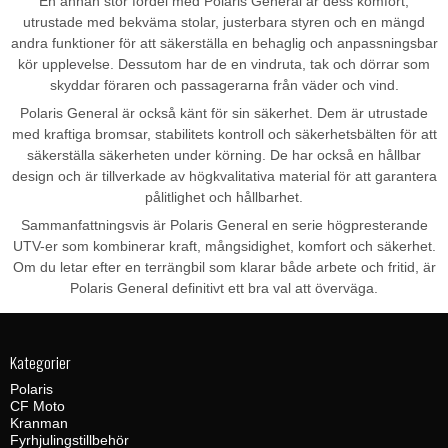
En annan stor fördel med Polaris General är dess komfort,
utrustade med bekväma stolar, justerbara styren och en mängd
andra funktioner för att säkerställa en behaglig och anpassningsbar
kör upplevelse. Dessutom har de en vindruta, tak och dörrar som
skyddar föraren och passagerarna från väder och vind.
Polaris General är också känt för sin säkerhet. Dem är utrustade
med kraftiga bromsar, stabilitets kontroll och säkerhetsbälten för att
säkerställa säkerheten under körning. De har också en hållbar
design och är tillverkade av högkvalitativa material för att garantera
pålitlighet och hållbarhet.
Sammanfattningsvis är Polaris General en serie högpresterande
UTV-er som kombinerar kraft, mångsidighet, komfort och säkerhet.
Om du letar efter en terrängbil som klarar både arbete och fritid, är
Polaris General definitivt ett bra val att överväga.
Kategorier
Polaris
CF Moto
Kranman
Fyrhjulingstillbehör