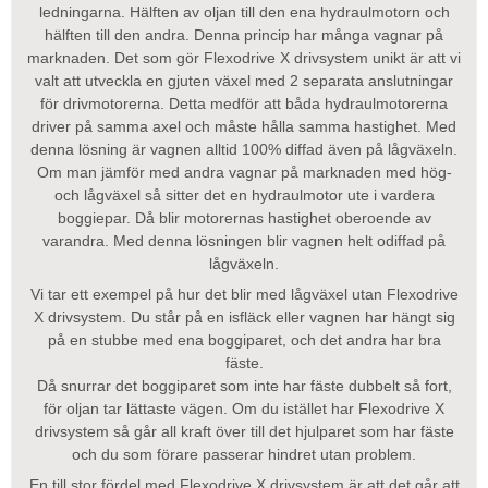
ledningarna. Hälften av oljan till den ena hydraulmotorn och
hälften till den andra. Denna princip har många vagnar på
marknaden. Det som gör Flexodrive X drivsystem unikt är att vi
valt att utveckla en gjuten växel med 2 separata anslutningar
för drivmotorerna. Detta medför att båda hydraulmotorerna
driver på samma axel och måste hålla samma hastighet. Med
denna lösning är vagnen alltid 100% diffad även på lågväxeln.
Om man jämför med andra vagnar på marknaden med hög-
och lågväxel så sitter det en hydraulmotor ute i vardera
boggiepar. Då blir motorernas hastighet oberoende av
varandra. Med denna lösningen blir vagnen helt odiffad på
lågväxeln.
Vi tar ett exempel på hur det blir med lågväxel utan Flexodrive
X drivsystem. Du står på en isfläck eller vagnen har hängt sig
på en stubbe med ena boggiparet, och det andra har bra
fäste.
Då snurrar det boggiparet som inte har fäste dubbelt så fort,
för oljan tar lättaste vägen. Om du istället har Flexodrive X
drivsystem så går all kraft över till det hjulparet som har fäste
och du som förare passerar hindret utan problem.
En till stor fördel med Flexodrive X drivsystem är att det går att