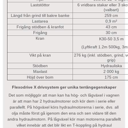
Laststöttor
6 vridbara stakar eller 3 sk
(valbart)
Längd från grind till bakre banke
259 cm
Lastarea
0,9 m²
Frigång stödben & kranfot
43 cm
Frigång
30 cm
Kran
K30-50 3,5 m
(Lyftkraft 1.2m 500kg, 3
Vikt på kran
276 kg (inkl. stödben, grind, v
grip)
Stödben
Hydrauliska
Maxlast
2 000 kg
Höjd över bom
175 cm
Flexodrive X drivsystem ger unika terrängegenskaper
Det som möjliggör att man kan ha hög- och lågväxel i vagnen
är att man har 2 hydraulmotorer och kör dem i serie eller
parallellt. På högväxel körs hydraulmotorerna i serie, dvs. all
olja måste först gå igenom den ena och sen vidare till den
andra hydraulmotorn. På lågväxel kör man motorerna parallellt
vilket innebär att det blir likt en T-koppling på hydraul