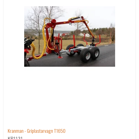
Kranman - Griplastarvagn T1650
KP1131