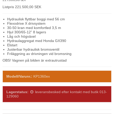
Listpris 221.500,00 SEK
Hydraulisk flyttbar boggi med 56 cm
Flexodrive X drivsystem
30-50 kran med komfortled 3,5 m
Hjul 300/65-12” 8 lagers
Låg och högväxel
Hydraulaggregat med Honda GX390
Elstart
Justerbar hydraulisk bromsventil
Friläggning av drivningen vid bromsning
OBS! Vagnen på bilden är extrautrustad
Modell/Varunr.:
KP1360ex
Lagerstatus:
leveransbesked efter kontakt med butik 013-
129060