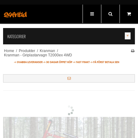
KATEGORIER
Home
/
Produkter
/
Kranman
/
Kranman - Griplastarvagn T2000ex 4WD