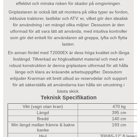
effektivt och minska risken för skador på omgivningen.
Griplastaren är också lätt att montera på olika typer av fordon,
inklusive traktorer, lastbilar och ATV: er, vilket gör den idealisk
för användning i en mängd olika miljöer. Dessutom är den
utformad för att vara lätt att använda, med intuitiva kontroller
som gör det enkelt för användaren att greppa, lyfta och flytta
lasten.
En annan fördel med T2000EX är dess höga kvalitet och långa
livslängd. Tillverkad av högkvalitativt material och med en
robust konstruktion är denna griplastare utformad för att hålla
länge och klara av krävande arbetsuppgifter. Dessutom
erbjuder Kranman ett brett utbud av reservdelar och support
för att säkerställa att användarna kan hålla sin utrustning i
bästa skick.
Teknisk Specifikation
Vikt (vagn utan kran)
470 kg
Längd
395 cm
Bredd
140 cm
Min längd mellan främre & bakre
193 cm
banke
Hjul
300/65-12” 8 lager