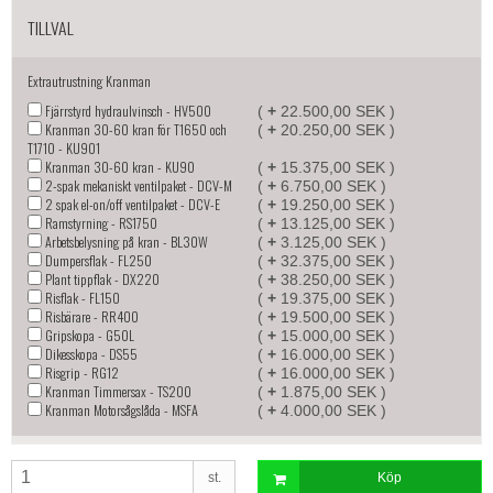
TILLVAL
Extrautrustning Kranman
Fjärrstyrd hydraulvinsch - HV500
(
+
22.500,00 SEK )
Kranman 30-60 kran för T1650 och
(
+
20.250,00 SEK )
T1710 - KU901
Kranman 30-60 kran - KU90
(
+
15.375,00 SEK )
2-spak mekaniskt ventilpaket - DCV-M
(
+
6.750,00 SEK )
2 spak el-on/off ventilpaket - DCV-E
(
+
19.250,00 SEK )
Ramstyrning - RS1750
(
+
13.125,00 SEK )
Arbetsbelysning på kran - BL30W
(
+
3.125,00 SEK )
Dumpersflak - FL250
(
+
32.375,00 SEK )
Plant tippflak - DX220
(
+
38.250,00 SEK )
Risflak - FL150
(
+
19.375,00 SEK )
Risbärare - RR400
(
+
19.500,00 SEK )
Gripskopa - G50L
(
+
15.000,00 SEK )
Dikesskopa - DS55
(
+
16.000,00 SEK )
Risgrip - RG12
(
+
16.000,00 SEK )
Kranman Timmersax - TS200
(
+
1.875,00 SEK )
Kranman Motorsågslåda - MSFA
(
+
4.000,00 SEK )
st.
Köp