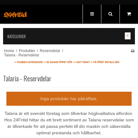
KATEGORIER
Home
/
Produkter
/
Reservdelar
/
Talaria - Reservdelar
Talaria - Reservdelar
Inga produkter har påträffats.
Talaria är ett svenskt företag som tillverkar högkvalitativa elfordon.
Hos 24Fritid hittar du ett brett sortiment av Talaria reservdelar som
är tillverkade för att passa perfekt till din maskin och säkerställa
optimal prestanda och hållbarhet.