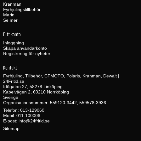
Kranman
Fyrhjulingstillbehör
Marin
Se mer
Ditt konto
Inloggning
Skapa användarkonto
Registrering för nyheter
Kontakt
Fyrhjuling, Tillbehör, CFMOTO, Polaris, Kranman, Dewalt |
24Fritid.se
Idögatan 27, 58278 Linköping
Kabelvägen 2, 60210 Norrköping
Sverige
Organisationsnummer: 559120-3442, 559578-3936
Telefon:
013-129060
Mobil:
011-100006
E-post
:
info@24fritid.se
Sitemap