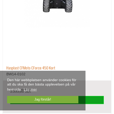
Hasplast CFMoto CForce 450 Kort
BW14-0102
Den här webbplatsen använder cookies för
att du ska få den bästa upplevelsen på vår
5.995,00 SEK
hemsida.
Läs mer
Jag förstår!
Visa produkten