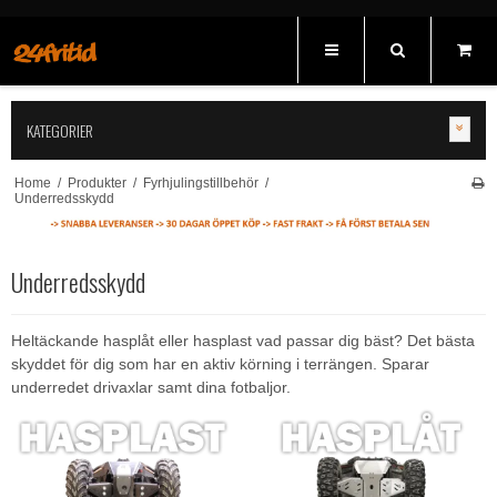
KATEGORIER
Home
/
Produkter
/
Fyrhjulingstillbehör
/
Underredsskydd
Underredsskydd
Heltäckande hasplåt eller hasplast vad passar dig bäst? Det bästa
skyddet för dig som har en aktiv körning i terrängen. Sparar
underredet drivaxlar samt dina fotbaljor.