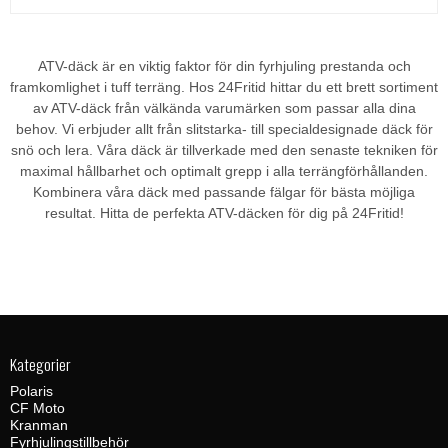
ATV-däck är en viktig faktor för din fyrhjuling prestanda och
framkomlighet i tuff terräng. Hos 24Fritid hittar du ett brett sortiment
av ATV-däck från välkända varumärken som passar alla dina
behov. Vi erbjuder allt från slitstarka- till specialdesignade däck för
snö och lera. Våra däck är tillverkade med den senaste tekniken för
maximal hållbarhet och optimalt grepp i alla terrängförhållanden.
Kombinera våra däck med passande fälgar för bästa möjliga
resultat. Hitta de perfekta ATV-däcken för dig på 24Fritid!
Kategorier
Polaris
CF Moto
Kranman
Fyrhjulingstillbehör