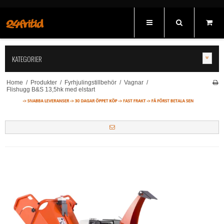
KATEGORIER
Home
/
Produkter
/
Fyrhjulingstillbehör
/
Vagnar
/
Flishugg B&S 13,5hk med elstart