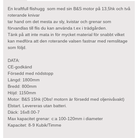
En kraftfull flishugg som med sin B&S motor på 13,5hk och två
roterande knivar
tar hand om det mesta av sly, kvistar och grenar som
förvandlas till flis du kan använda t.ex i trädgården.
Tänk på att inte mata in för mycket material för snabbt vilket
kan medföra att den roterande valsen fastnar med remslitage
som följd.
DATA:
CE-godkänd
Försedd med nödstopp
Längd: 1800mm
Bredd: 800mm
Höjd: 1150mm
Motor: B&S 15hk (Obs! motorn är försedd med oljenivåvakt)
Elstart. Levereras utan batteri.
Däck: 16x8.00-7
Max kapacitet grenar: c:a 100-120mm i diameter
Kapacitet: 8-9 Kubik/Timme