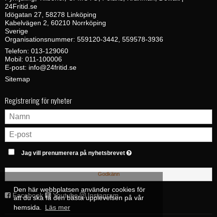
24Fritid.se
Idögatan 27, 58278 Linköping
Kabelvägen 2, 60210 Norrköping
Sverige
Organisationsnummer: 559120-3442, 559578-3936
Telefon:
013-129060
Mobil:
011-100006
E-post
:
info@24fritid.se
Sitemap
Registrering för nyheter
Jag vill prenumerera på nyhetsbrevet
Godkänn
Den här webbplatsen använder cookies för
Facebook
Youtube
Instagram
att du ska få den bästa upplevelsen på vår
hemsida.
Läs mer