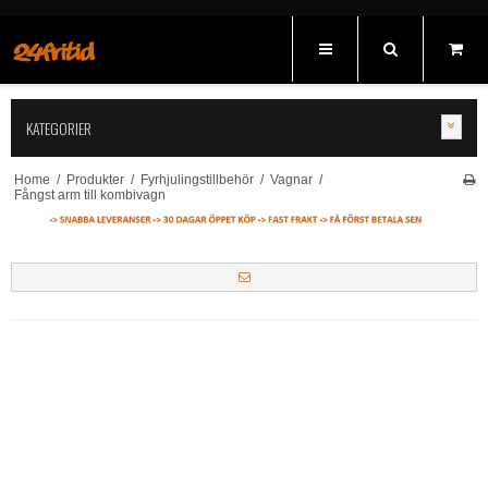
KATEGORIER
Home
/
Produkter
/
Fyrhjulingstillbehör
/
Vagnar
/
Fångst arm till kombivagn