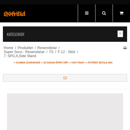
KATEGORIER
Home
/
Produkter
/
Reservdelar
/
Super Soco - Reservdelar
/
TS
/
F-12 - Stöd
/
7. SPG.A,Side Stand