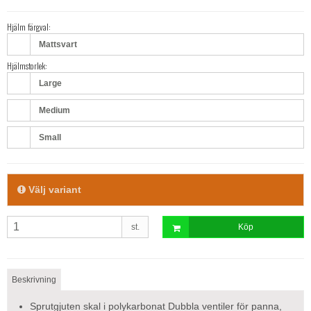
Hjälm färgval:
Mattsvart
Hjälmstorlek:
Large
Medium
Small
Välj variant
st.
Köp
Beskrivning
Sprutgjuten skal i polykarbonat Dubbla ventiler för panna,