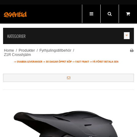
KATEGORIER
Home
/
Produkter
/
Fyrhjulingstillbehör
/
Z1R Crosshjälm