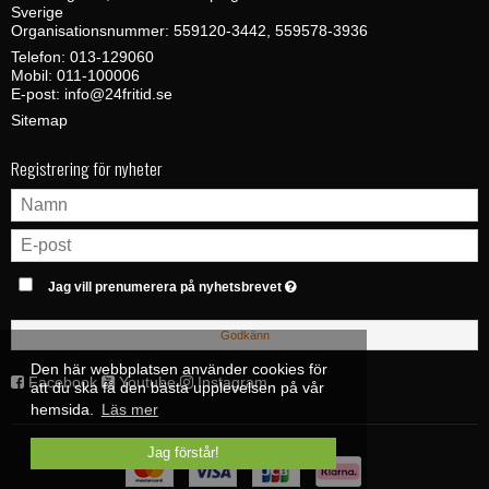
Sverige
Organisationsnummer: 559120-3442, 559578-3936
Telefon:
013-129060
Mobil:
011-100006
E-post
:
info@24fritid.se
Sitemap
Registrering för nyheter
Jag vill prenumerera på nyhetsbrevet
Godkänn
Den här webbplatsen använder cookies för
Facebook
Youtube
Instagram
att du ska få den bästa upplevelsen på vår
hemsida.
Läs mer
Jag förstår!