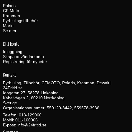
Polaris
CF Moto
Kranman
Fyrhjulingstillbehör
Marin
Se mer
Ditt konto
Inloggning
Skapa användarkonto
Registrering för nyheter
Kontakt
Fyrhjuling, Tillbehör, CFMOTO, Polaris, Kranman, Dewalt |
24Fritid.se
Idögatan 27, 58278 Linköping
Kabelvägen 2, 60210 Norrköping
Sverige
Organisationsnummer: 559120-3442, 559578-3936
Telefon:
013-129060
Mobil:
011-100006
E-post
:
info@24fritid.se
Sitemap