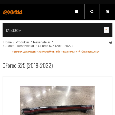
KATEGORIER
Home
/
Produkter
/
Reservdelar
/
CFMoto - Reservdelar
/
CForce 625 (2019-2022)
CForce 625 (2019-2022)