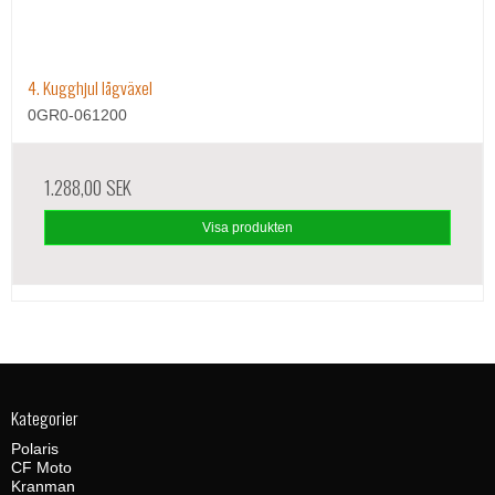
4. Kugghjul lågväxel
0GR0-061200
1.288,00 SEK
Visa produkten
Kategorier
Polaris
CF Moto
Kranman