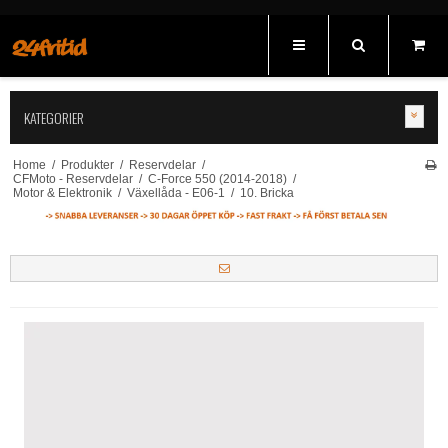
KATEGORIER
Home
/
Produkter
/
Reservdelar
/
CFMoto - Reservdelar
/
C-Force 550 (2014-2018)
/
Motor & Elektronik
/
Växellåda - E06-1
/
10. Bricka